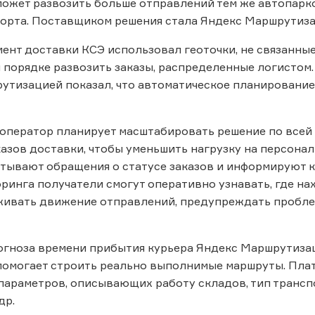
может развозить больше отправлений тем же автопарк
порта. Поставщиком решения стала Яндекс Маршрутиз
ент доставки КСЭ использовал геоточки, не связанны
м порядке развозить заказы, распределенные логистом
утизацией показал, что автоматическое планирование
оператор планирует масштабировать решение по всей 
азов доставки, чтобы уменьшить нагрузку на персонал
тывают обращения о статусе заказов и информируют 
ринга получатели смогут оперативно узнавать, где нах
ивать движение отправлений, предупреждать проблем
огноза времени прибытия курьера Яндекс Маршрутизац
помогает строить реально выполнимые маршруты. Пла
араметров, описывающих работу складов, тип транспо
др.