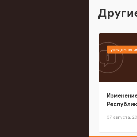
Други
уведомлени
Изменение
Республи
07 августа, 2