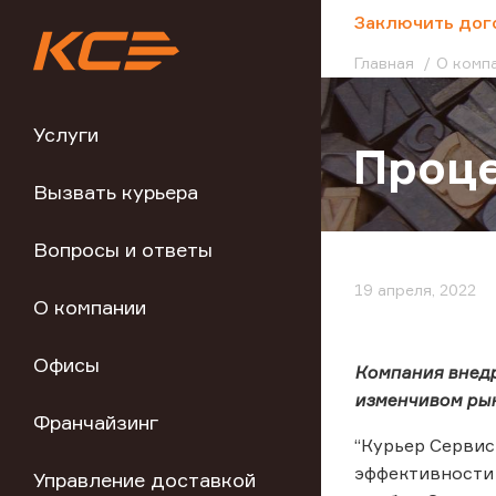
;
Заключить дог
Главная
О комп
Услуги
Проц
Вызвать курьера
Вопросы и ответы
19 апреля, 2022
О компании
Офисы
Компания внедр
изменчивом ры
Франчайзинг
“Курьер Сервис
эффективности 
Управление доставкой