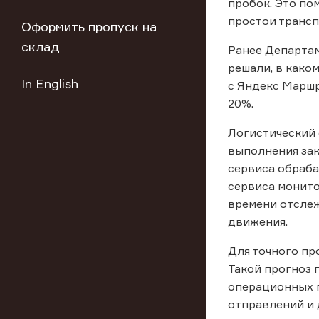
пробок. Это по
простои транс
Оформить пропуск на
склад
Ранее Департам
решали, в како
In English
с Яндекс Маршр
20%.
Логистический 
выполнения зак
сервиса обраба
сервиса монито
времени отслеж
движения.
Для точного пр
Такой прогноз 
операционных п
отправлений и 