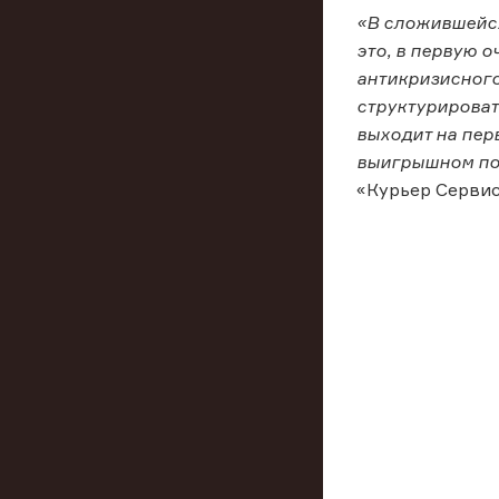
«В сложившейся
это, в первую 
антикризисного
структурироват
выходит на пер
выигрышном по
«Курьер Сервис