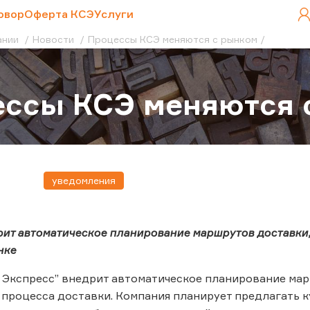
овор
Оферта КСЭ
Услуги
ании
Новости
Процессы КСЭ меняются с рынком
ессы КСЭ меняются 
уведомления
ит автоматическое планирование маршрутов доставки,
нке
 Экспресс” внедрит автоматическое планирование ма
процесса доставки. Компания планирует предлагать к