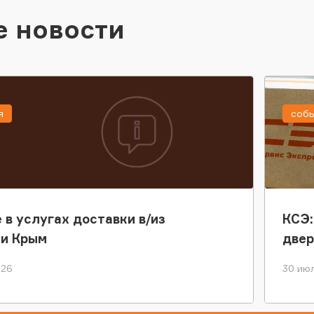
е новости
я
соб
 в услугах доставки в/из
КСЭ:
ки Крым
двер
026
30 июл