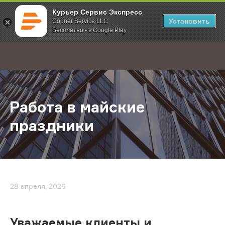
Курьер Сервис Экспресс
Установить
Courier Service LLC
Бесплатно - в Google Play
Главная
О компании
Новости
Работа в майские праздники
;
Работа в майские
праздники
28 апреля, 2026
Уважаемые клиенты и