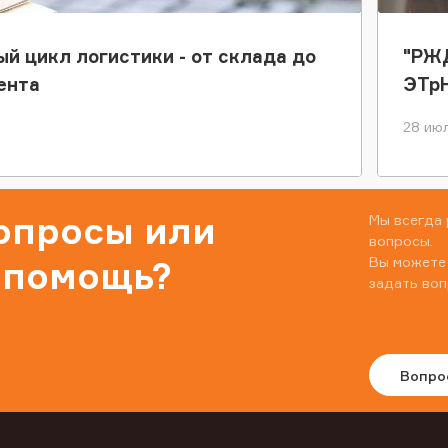
ый цикл логистики - от склада до
"РЖД
ента
ЭТр
28 июл
вопросы или
Мы всегда 
вопросы.
Вы можете
 помощь?
задать воп
Вопро