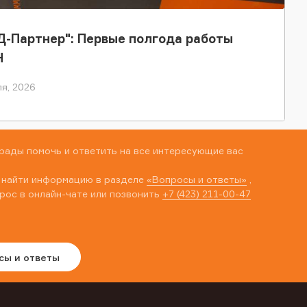
-Партнер": Первые полгода работы
Н
я, 2026
рады помочь и ответить на все интересующие вас
 найти информацию в разделе
«Вопросы и ответы»
,
рос в онлайн-чате или позвонить
+7 (423) 211-00-47
сы и ответы