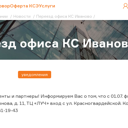
овор
Оферта КСЭ
Услуги
ании
Новости
Переезд офиса КС Иваново
зд офиса КС Ивано
уведомления
нты и партнеры! Информируем Вас о том, что с 01.07.
рнова, д. 11, ТЦ «ЛУЧ» вход с ул. Красногвардейской. 
61-19-43