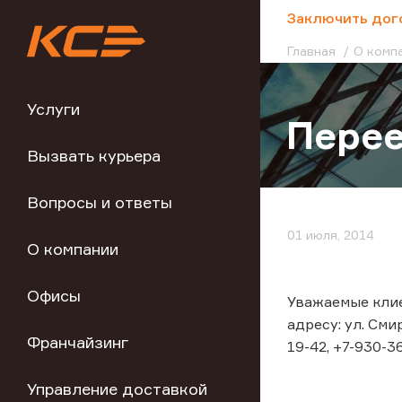
;
Заключить дог
Главная
О комп
Услуги
Перее
Вызвать курьера
Вопросы и ответы
01 июля, 2014
О компании
Офисы
Уважаемые клие
адресу: ул. Сми
Франчайзинг
19-42, +7-930-3
Управление доставкой