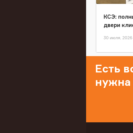
КСЭ: полн
двери кли
30 июля, 2026
Есть 
нужна