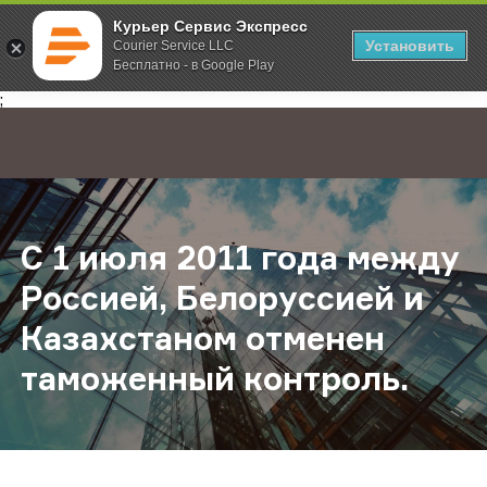
Курьер Сервис Экспресс
Установить
Courier Service LLC
Бесплатно - в Google Play
Главная
О компании
Новости
С 1 июля 2011 года между Россие
;
С 1 июля 2011 года между
Россией, Белоруссией и
Казахстаном отменен
таможенный контроль.