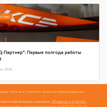
о нас
-Партнер": Первые полгода работы
Н
я, 2026
рады помочь и ответить на все интересующие вас
 найти информацию в разделе
«Вопросы и ответы»
,
рос в онлайн-чате или позвонить
+7 (423) 211-00-47