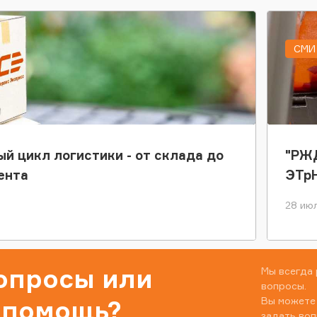
СМИ 
ый цикл логистики - от склада до
"РЖД
ента
ЭТр
28 июл
вопросы или
Мы всегда 
вопросы.
Вы можете
 помощь?
задать воп