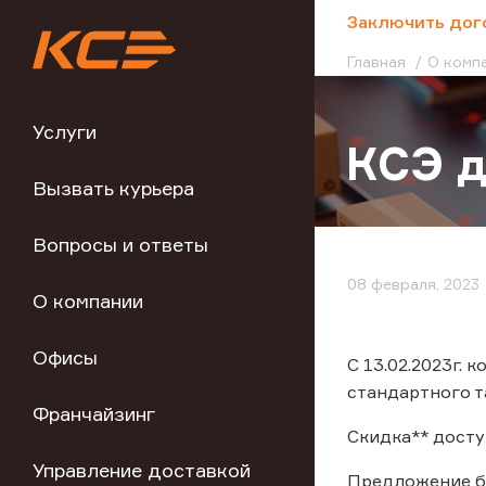
;
Заключить дог
Главная
О комп
Услуги
КСЭ д
Вызвать курьера
Вопросы и ответы
08 февраля, 2023
О компании
Офисы
С 13.02.2023г.
стандартного т
Франчайзинг
Скидка** досту
Управление доставкой
Предложение бу