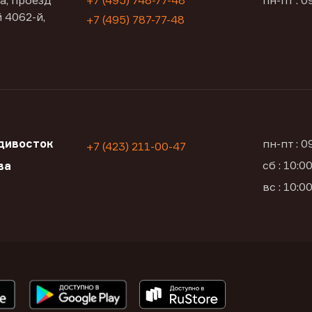
а, проезд
+7 (495) 748-77-48
пн-пт : 0
 4062-й,
+7 (495) 787-77-48
дивосток
пн-пт : 
+7 (423) 211-00-47
сб : 10:
ва
вс : 10: