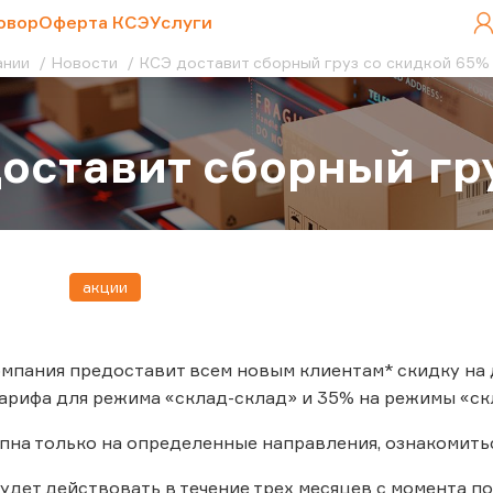
овор
Оферта КСЭ
Услуги
ании
Новости
КСЭ доставит сборный груз со скидкой 65%
оставит сборный гр
акции
 компания предоставит всем новым клиентам* скидку на
арифа для режима «склад-склад» и 35% на режимы «скл
пна только на определенные направления, ознакомить
дет действовать в течение трех месяцев с момента п