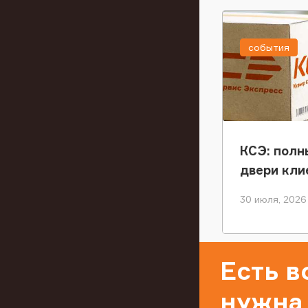
события
КСЭ: полн
двери кли
30 июля, 2026
Есть 
нужна