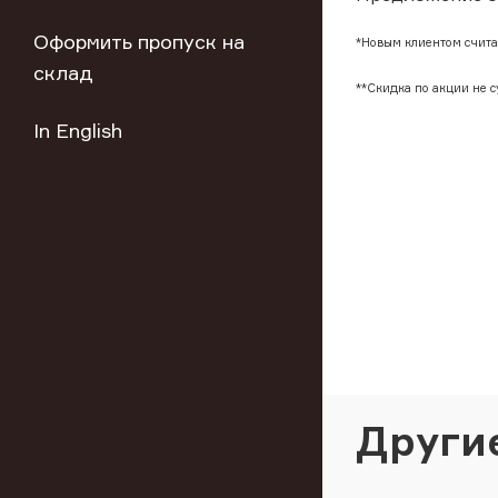
Оформить пропуск на
*Новым клиентом считае
склад
**Скидка по акции не 
In English
Други