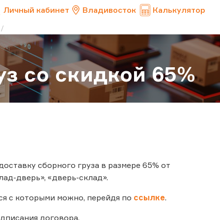
Личный кабинет
Владивосток
Калькулятор
уз со скидкой 65%
 доставку сборного груза в размере 65% от
ад-дверь», «дверь-склад».
ся с которыми можно, перейдя по
ссылке
.
одписания договора.