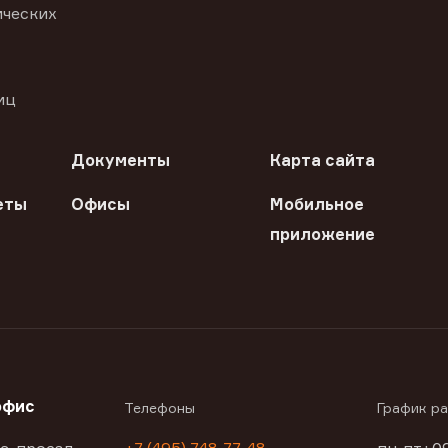
ических
иц
Документы
Карта сайта
еты
Офисы
Мобильное
приложение
офис
Телефоны
График р