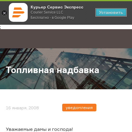
Курьер Сервис Экспресс
Установить
Courier Service LLC
Бесплатно - в Google Play
Главная
О компании
Новости
Топливная надбавка
;
Топливная надбавка
уведомления
16 января, 2008
Уважаемые дамы и господа!