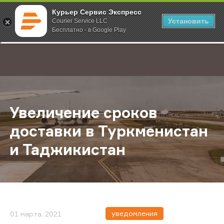
Курьер Сервис Экспресс
Установить
Courier Service LLC
Бесплатно - в Google Play
Главная
О компании
Новости
Увеличение сроков доставки в Ту
;
Увеличение сроков
доставки в Туркменистан
и Таджикистан
уведомления
01 марта, 2021