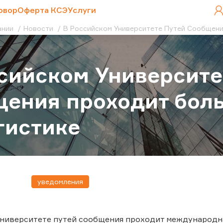
овор
Оферта КСЭ
Услуги
ании
Новости
В Российском Университете Путей Сообщени
сийском Университе
ения проходит бол
гистике
уведомления
ниверситете путей сообщения проходит международна