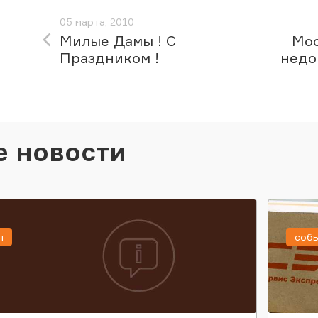
05 марта, 2010
Милые Дамы ! С
Мос
Праздником !
недо
е новости
я
соб