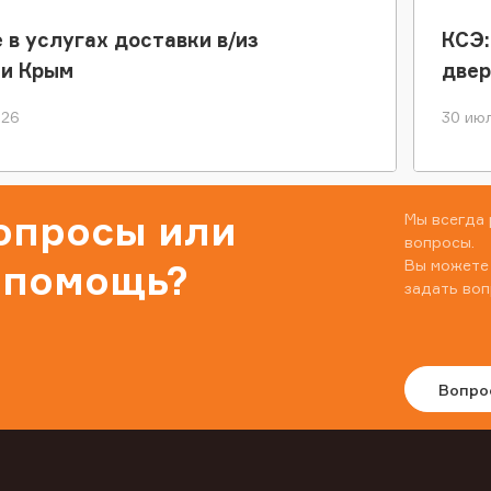
 в услугах доставки в/из
КСЭ:
ки Крым
двер
026
30 июл
вопросы или
Мы всегда 
вопросы.
Вы можете
 помощь?
задать воп
Вопро