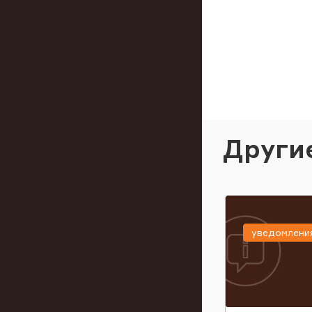
Други
уведомлени