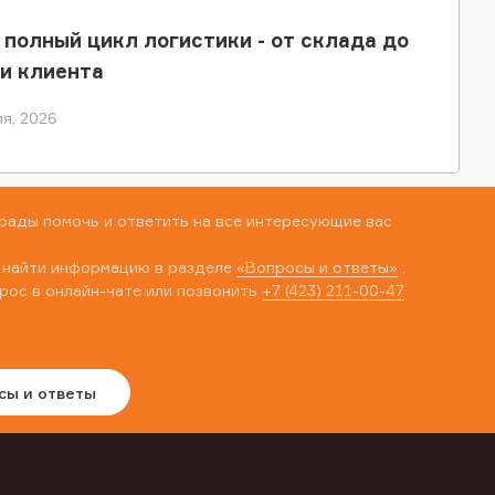
 полный цикл логистики - от склада до
и клиента
я, 2026
рады помочь и ответить на все интересующие вас
 найти информацию в разделе
«Вопросы и ответы»
,
рос в онлайн-чате или позвонить
+7 (423) 211-00-47
сы и ответы