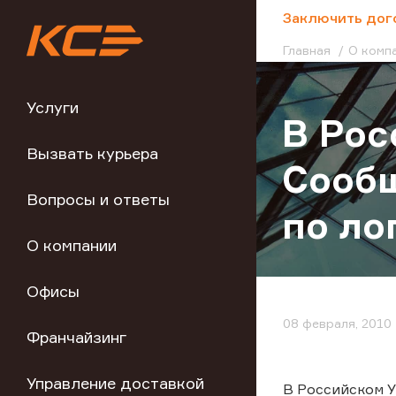
;
Заключить дог
Главная
О комп
Услуги
В Рос
Вызвать курьера
Сообщ
Вопросы и ответы
по ло
О компании
Офисы
08 февраля, 2010
Франчайзинг
Управление доставкой
В Российском У