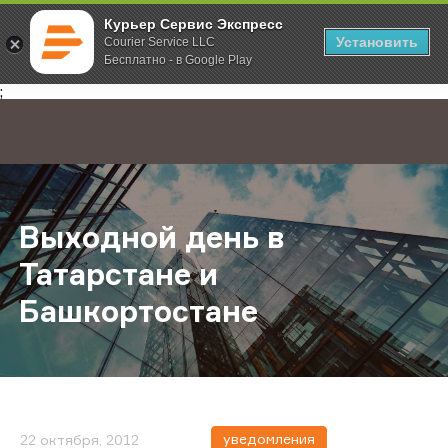
Курьер Сервис Экспресс
Установить
Courier Service LLC
Бесплатно - в Google Play
Главная
О компании
Новости
Выходной день в Татарстане и Ба
;
Выходной день в
Татарстане и
Башкортостане
уведомления
22 октября, 2012