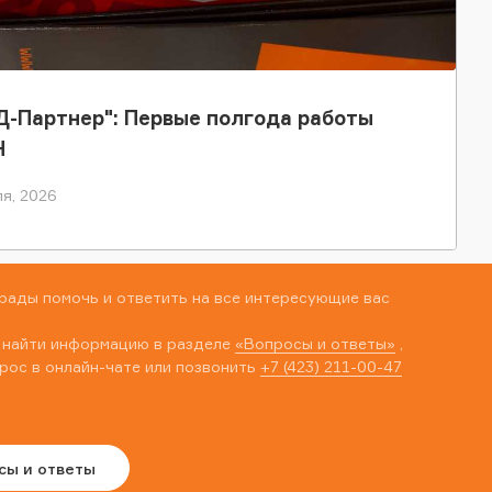
-Партнер": Первые полгода работы
Н
я, 2026
рады помочь и ответить на все интересующие вас
 найти информацию в разделе
«Вопросы и ответы»
,
рос в онлайн-чате или позвонить
+7 (423) 211-00-47
сы и ответы