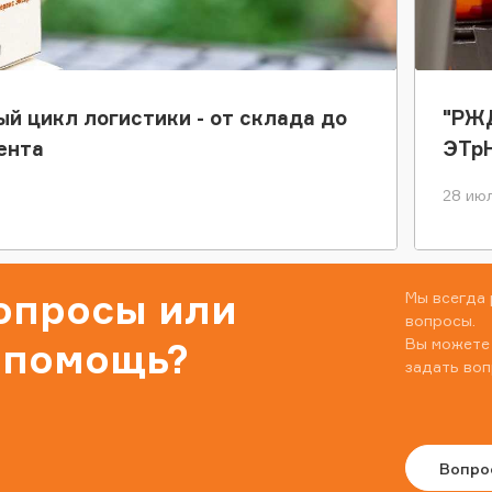
ый цикл логистики - от склада до
"РЖД
ента
ЭТр
28 июл
вопросы или
Мы всегда 
вопросы.
Вы можете
 помощь?
задать воп
Вопро