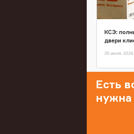
КСЭ: полн
двери кли
30 июля, 2026
Есть 
нужна