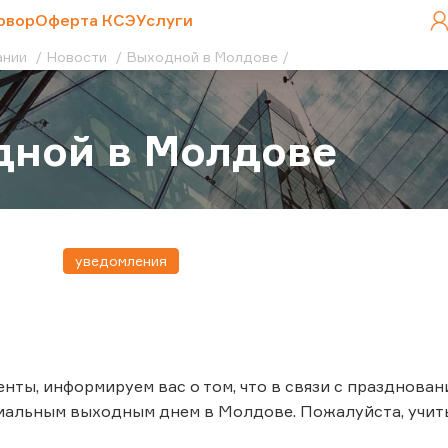
овор
Оферта КСЭ
Услуги
ании
Новости
Выходной в Молдове
дной в Молдове
уведомления
нты, информируем вас о том, что в связи с празднован
иальным выходным днем в Молдове. Пожалуйста, учи