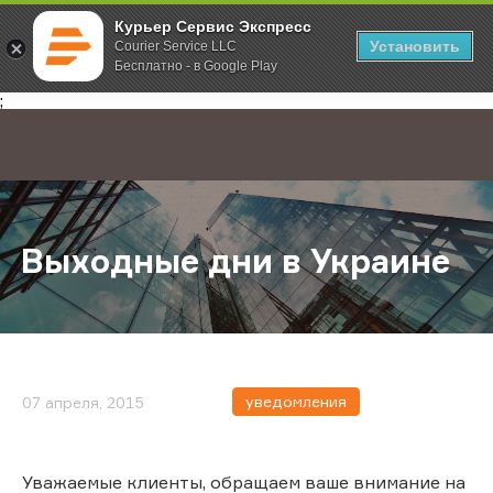
Курьер Сервис Экспресс
Установить
Courier Service LLC
Бесплатно - в Google Play
Главная
О компании
Новости
Выходные дни в Украине
;
Выходные дни в Украине
уведомления
07 апреля, 2015
Уважаемые клиенты, обращаем ваше внимание на