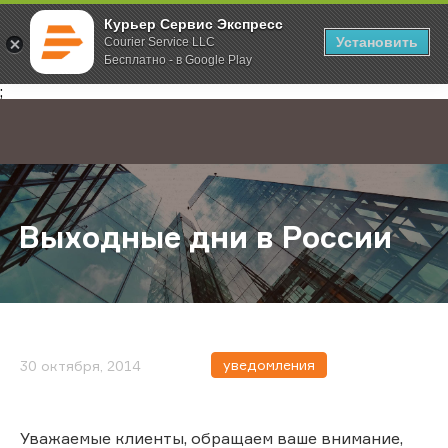
Курьер Сервис Экспресс
Установить
Courier Service LLC
Бесплатно - в Google Play
Главная
О компании
Новости
Выходные дни в России
;
Выходные дни в России
уведомления
30 октября, 2014
Уважаемые клиенты, обращаем ваше внимание,