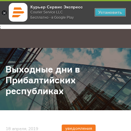
Курьер Сервис Экспресс
Установить
Courier Service LLC
Бесплатно - в Google Play
Главная
О компании
Новости
Выходные дни в Прибалтийских р
;
Выходные дни в
Прибалтийских
республиках
уведомления
18 апреля, 2019