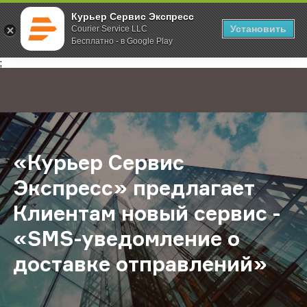
Курьер Сервис Экспресс
Установить
Courier Service LLC
Бесплатно - в Google Play
Главная
О компании
Новости
«Курьер Сервис Экспресс» предл
;
«Курьер Сервис
Экспресс» предлагает
Клиентам новый сервис -
«SMS-уведомление о
доставке отправлений»