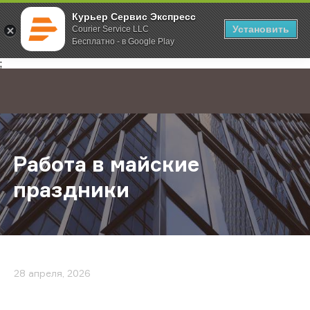
Курьер Сервис Экспресс
Установить
Courier Service LLC
Бесплатно - в Google Play
Главная
О компании
Новости
Работа в майские праздники
;
Работа в майские
праздники
28 апреля, 2026