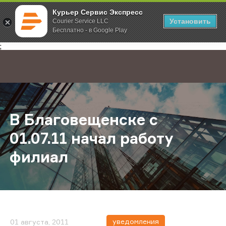
Курьер Сервис Экспресс
Установить
Courier Service LLC
Бесплатно - в Google Play
Главная
О компании
Новости
В Благовещенске с 01.07.11 начал
;
В Благовещенске с
01.07.11 начал работу
филиал
уведомления
01 августа, 2011