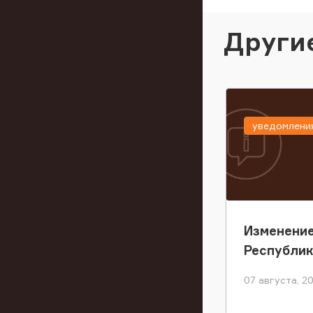
Други
уведомлени
Изменение
Республи
07 августа, 2