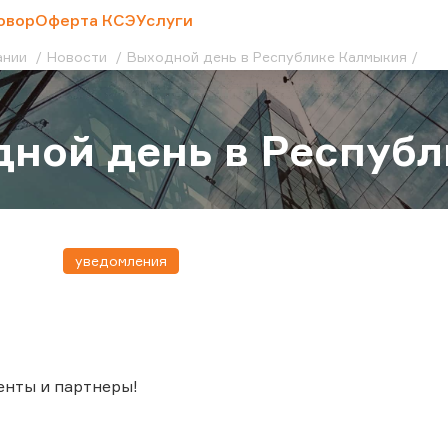
овор
Оферта КСЭ
Услуги
ании
Новости
Выходной день в Республике Калмыкия
ной день в Респуб
уведомления
енты и партнеры!