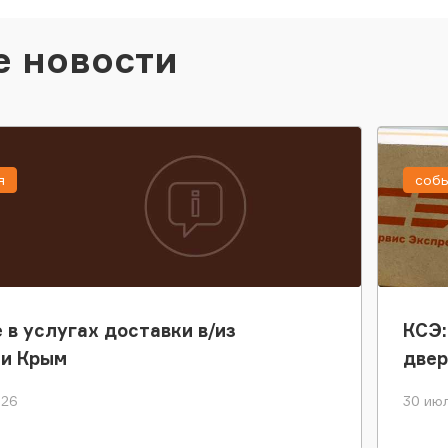
е новости
я
соб
 в услугах доставки в/из
КСЭ:
ки Крым
двер
026
30 июл