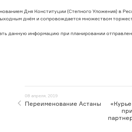
днованием Дня Конституции (Степного Уложения) в Респ
ыходным днём и сопровождается множеством торжест
ать данную информацию при планировании отправлен
08 апреля, 2019
Переименование Астаны
«Курье
при
партнер