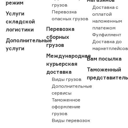
режим
грузов
Доставка с
Перевозка
Услуги
оплатой
опасных грузов
наложенным
складской
платежом
Перевозка
логистики
Фулфилмент
сборных
Дополнительные
Доставка до
грузов
услуги
маркетплейсо
Международная
Вам посылка
курьерская
Таможенный
доставка
представител
Виды грузов
Дополнительные
сервисы
Таможенное
оформление
грузов
Виды перевозок