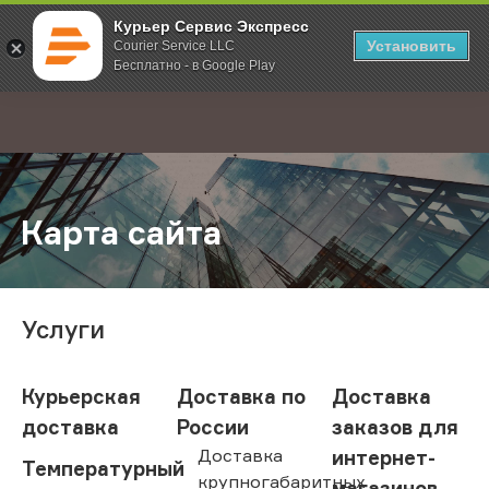
Курьер Сервис Экспресс
Установить
Courier Service LLC
Бесплатно - в Google Play
Главная
Карта сайта
;
Карта сайта
Услуги
Курьерская
Доставка по
Доставка
доставка
России
заказов для
Доставка
интернет-
Температурный
крупногабаритных
магазинов