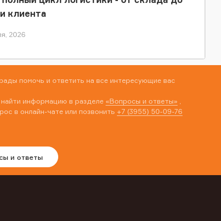
и клиента
я, 2026
рады помочь и ответить на все интересующие вас
 найти информацию в разделе
«Вопросы и ответы»
,
рос в онлайн-чате или позвонить
+7 (3955) 50-09-76
сы и ответы