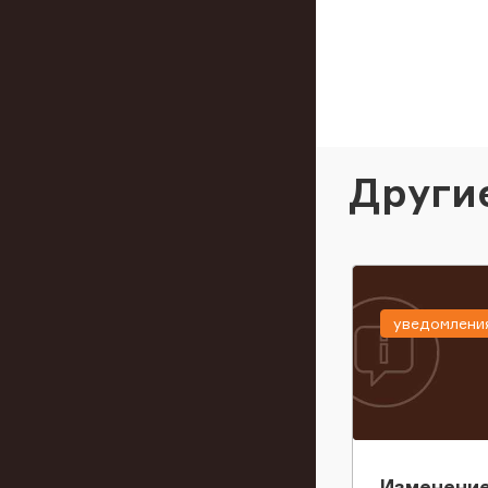
Други
уведомлени
Изменение