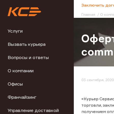
;
Заключить дог
Главная
О комп
Услуги
Оферт
Вызвать курьера
comm
Вопросы и ответы
О компании
03 сентября, 2020
Офисы
Франчайзинг
«Курьер Сервис
торговли, закл
Управление доставкой
получением опл