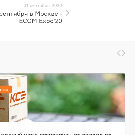
01 сентября, 2020
 сентября в Москве -
ECOM Expo’20
ытия
 полный цикл логистики - от склада до