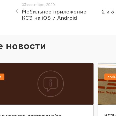
03 сентября, 2020
Мобильное приложение
2 и 3
КСЭ на iOS и Android
е новости
я
соб
 в услугах доставки в/из
КСЭ: