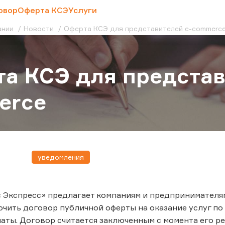
овор
Оферта КСЭ
Услуги
ании
Новости
Оферта КСЭ для представителей e-commerc
а КСЭ для представ
erce
уведомления
 Экспресс» предлагает компаниям и предпринимателя
ючить договор публичной оферты на оказание услуг по
аты. Договор считается заключенным с момента его рег