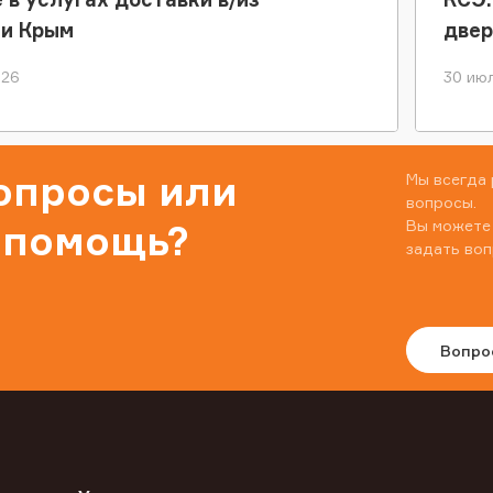
ки Крым
двер
026
30 июл
вопросы или
Мы всегда 
вопросы.
Вы можете
 помощь?
задать воп
Вопро