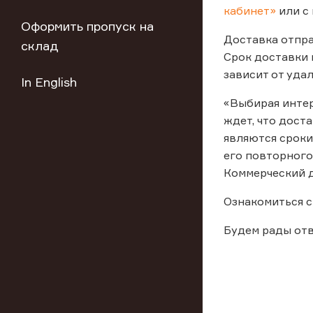
кабинет»
или с 
Оформить пропуск на
Доставка отпра
склад
Срок доставки 
зависит от уда
In English
«Выбирая интерн
ждет, что дост
являются сроки.
его повторного
Коммерческий 
Ознакомиться 
Будем рады отв