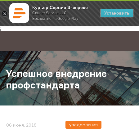
Курьер Сервис Экспресс
Установить
Courier Service LLC
Бесплатно - в Google Play
Главная
О компании
Новости
Успешное внедрение профстандар
;
Успешное внедрение
профстандарта
уведомления
06 июня, 2018