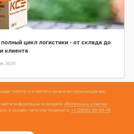
 полный цикл логистики - от склада до
и клиента
я, 2026
рады помочь и ответить на все интересующие вас
 найти информацию в разделе
«Вопросы и ответы»
,
рос в онлайн-чате или позвонить
+7 (3955) 50-09-76