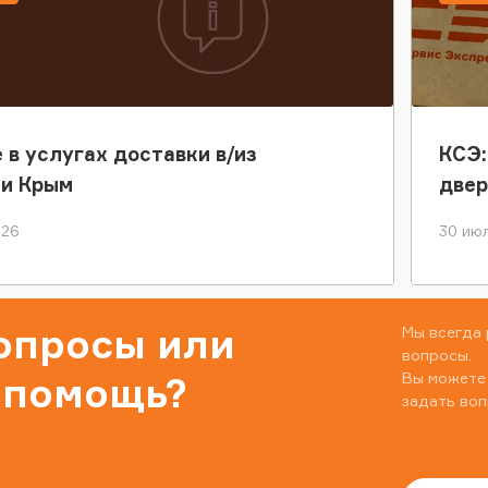
 в услугах доставки в/из
КСЭ:
ки Крым
двер
026
30 июл
вопросы или
Мы всегда 
вопросы.
Вы можете
 помощь?
задать воп