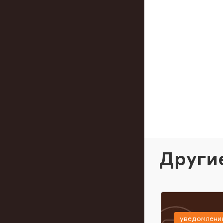
Други
уведомлени