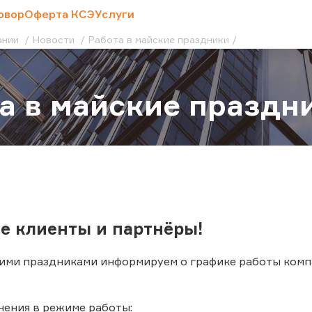
овор
Оферта КСЭ
Услуги
ании
Новости
Работа в майские праздники
а в майские праздн
е клиенты и партнёры!
кими праздниками информируем о графике работы компа
нения в режиме работы: