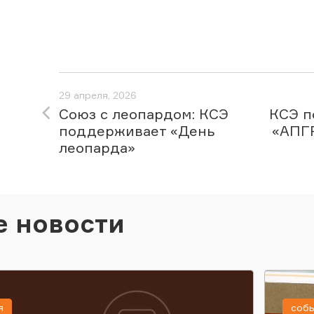
29 апреля, 2026
Союз с леопардом: КСЭ
КСЭ п
поддерживает «День
«АПГ
леопарда»
е новости
я
соб