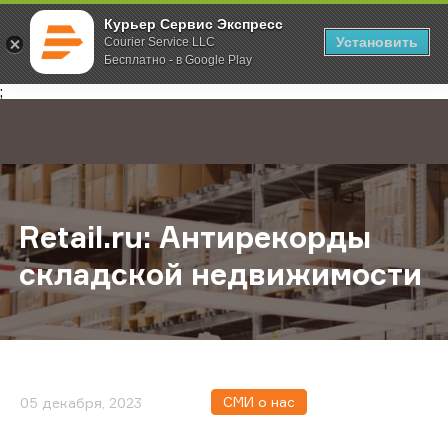
Курьер Сервис Экспресс
Установить
Courier Service LLC
Бесплатно - в Google Play
Главная
О компании
Новости
Retail.ru: Антирекорды складско
;
Retail.ru: Антирекорды
складской недвижимости
СМИ о нас
05 декабря, 2023