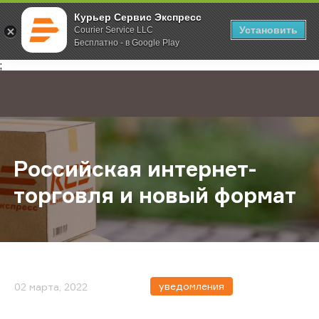
Курьер Сервис Экспресс
Установить
Courier Service LLC
Бесплатно - в Google Play
Главная
О компании
Новости
Российская интернет-торговля и
;
Российская интернет-
торговля и новый формат
уведомления
02 марта, 2022