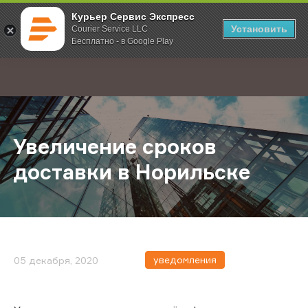
Курьер Сервис Экспресс
Установить
Courier Service LLC
Бесплатно - в Google Play
Главная
О компании
Новости
Увеличение сроков доставки в Н
;
Увеличение сроков
доставки в Норильске
уведомления
05 декабря, 2020