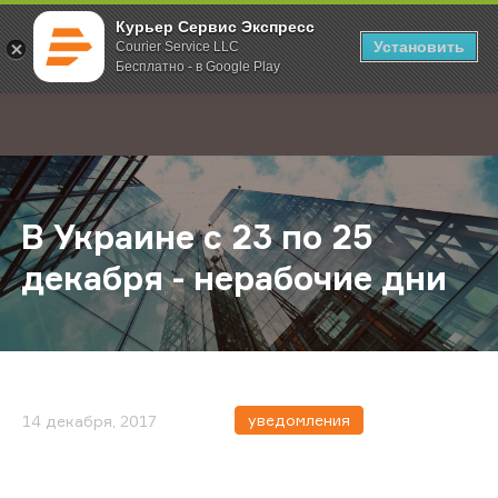
Курьер Сервис Экспресс
Установить
Courier Service LLC
Бесплатно - в Google Play
Главная
О компании
Новости
В Украине с 23 по 25 декабря - не
;
В Украине с 23 по 25
декабря - нерабочие дни
уведомления
14 декабря, 2017