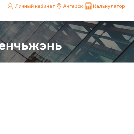
Личный кабинет
Ангарск
Калькулятор
Шенчьжэнь