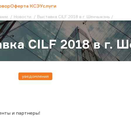
овор
Оферта КСЭ
Услуги
ании
Новости
Выставка CILF 2018 в г. Шенчьжэнь
вка CILF 2018 в г. 
уведомления
енты и партнеры!