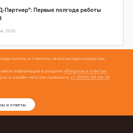
-Партнер": Первые полгода работы
Н
я, 2026
рады помочь и ответить на все интересующие вас
 найти информацию в разделе
«Вопросы и ответы»
,
рос в онлайн-чате или позвонить
+7 (3955) 50-09-76
сы и ответы