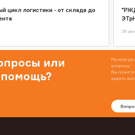
ый цикл логистики - от склада до
"РЖД
ента
ЭТр
28 июл
вопросы или
Мы всегда 
вопросы.
Вы можете
 помощь?
задать воп
Вопро