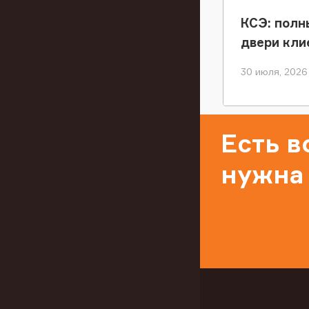
КСЭ: полн
двери кли
30 июля, 2026
Есть 
нужна