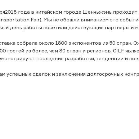
бря2018 года в китайском городе Шенчьжэнь проходит вы
ransportation Fair). Мы не обошли вниманием это собы
рвый день работы посетили действующие партнеры и 
ставка собрала около 1800 экспонентов из 50 стран. О
0 гостей из более, чем 80 стран и регионов. CILF явл
монстрируют последние разработки, тенденции и ново
м успешных сделок и заключения долгосрочных контр