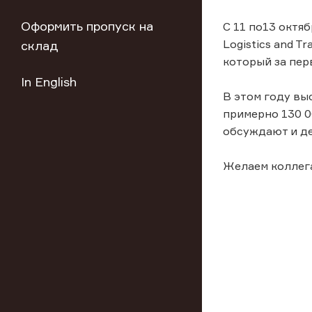
Оформить пропуск на
С 11 по13 октя
Logistics and T
склад
который за пе
In English
В этом году вы
примерно 130 00
обсуждают и де
Желаем коллега