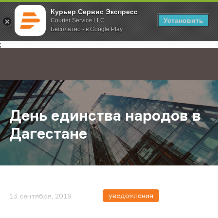
Курьер Сервис Экспресс
Установить
Courier Service LLC
Бесплатно - в Google Play
Главная
О компании
Новости
День единства народов в Дагеста
;
День единства народов в
Дагестане
уведомления
13 сентября, 2019