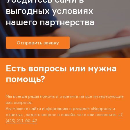
выгодных условиях
нашего партнерства
Отправить заявку
Есть вопросы или нужна
помощь?
Мы всегда рады помочь и ответить на все интересующие
вас вопросы.
Вы можете найти информацию в разделе
«Вопросы и
ответы»
, задать вопрос в онлайн-чате или позвонить
+7
(423) 211-00-47