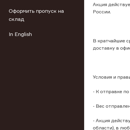
Акция действуе
Оформить пропуск на
России.
склад
In English
В кратчайшие с
доставку в офи
Условия и прав
- К отправке п
- Вес отправлен
- Акция действ
области), в лю