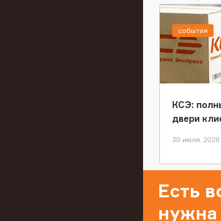
события
КСЭ: полн
двери кли
30 июля, 2026
Есть 
нужна