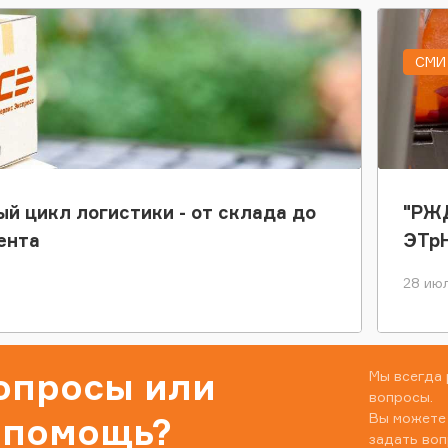
СМИ 
ый цикл логистики - от склада до
"РЖД
ента
ЭТр
28 июл
вопросы или
Мы всегда 
вопросы.
Вы можете
 помощь?
задать воп