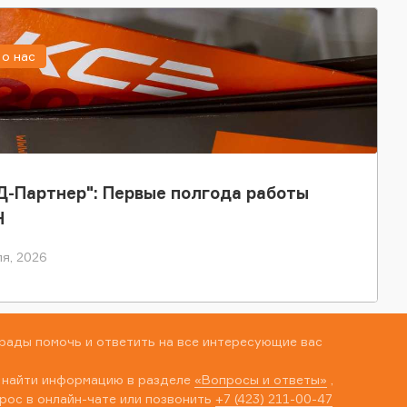
о нас
-Партнер": Первые полгода работы
Н
я, 2026
рады помочь и ответить на все интересующие вас
 найти информацию в разделе
«Вопросы и ответы»
,
рос в онлайн-чате или позвонить
+7 (423) 211-00-47