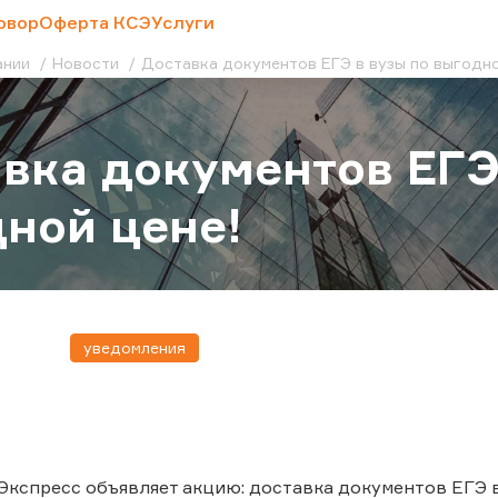
овор
Оферта КСЭ
Услуги
ании
Новости
Доставка документов ЕГЭ в вузы по выгодно
вка документов ЕГЭ
ной цене!
уведомления
Экспресс объявляет акцию: доставка документов ЕГЭ в