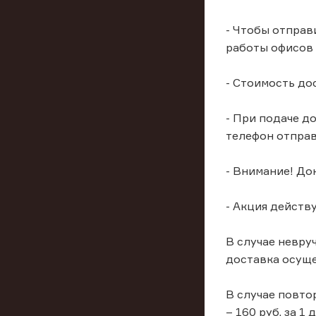
- Чтобы отправ
работы офисов 
- Стоимость до
- При подаче д
телефон отправ
- Внимание! До
- Акция действуе
В случае невру
доставка осуще
В случае повто
– 160 руб. за 1 