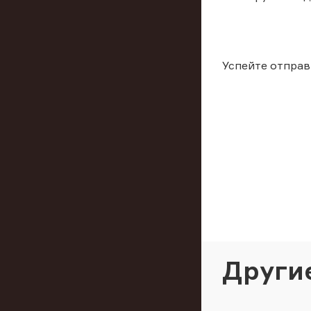
Успейте отправ
Други