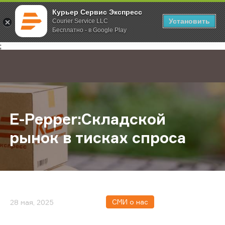
Курьер Сервис Экспресс
Установить
Courier Service LLC
Бесплатно - в Google Play
Главная
О компании
Новости
E-Pepper:Складской рынок в тиск
;
E-Pepper:Складской
рынок в тисках спроса
СМИ о нас
28 мая, 2025