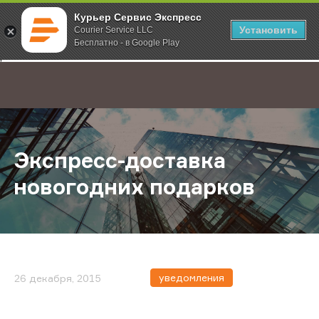
Курьер Сервис Экспресс
Установить
Courier Service LLC
Бесплатно - в Google Play
Главная
О компании
Новости
Экспресс-доставка новогодних п
;
Экспресс-доставка
новогодних подарков
уведомления
26 декабря, 2015