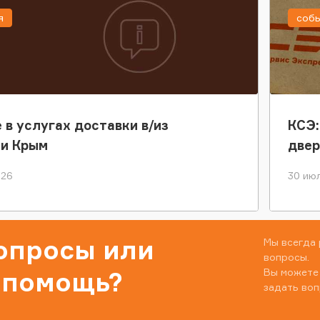
я
соб
 в услугах доставки в/из
КСЭ:
ки Крым
двер
026
30 июл
вопросы или
Мы всегда 
вопросы.
Вы можете
 помощь?
задать воп