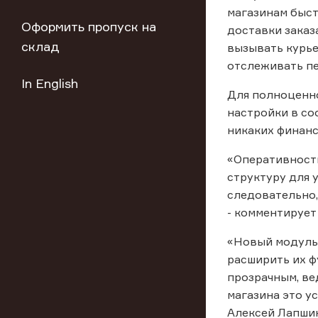
магазинам быс
Оформить пропуск на
доставки заказ
склад
вызывать курье
отслеживать пе
In English
Для полноценн
настройки в со
никаких финанс
«Оперативность
структуру для 
следовательно,
- комментирует
«Новый модуль 
расширить их ф
прозрачным, ве
магазина это у
Алексей Лапшин