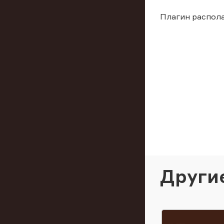
Плагин распол
Други