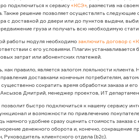
тро подключиться к сервису
«КСЭ»
, разместив на свое
а. Также решение позволяет осуществлять следующие 
ра с доставкой до двери или до пунктов выдачи, выби
редвижение груза и получать всю необходимую стати
ой работы модуля необходимо
заключить договор с «
ответствии с его условиями. Плагин устанавливается 
овых затрат или абонентских платежей.
, как правило, является залогом лояльности клиента.
управления доставками конечным потребителям, автом
 существенно сократить время обработки заказа и ег
 Аксызов Дмитрий, менеджер проектов, ИТ департамен
позволит быстро подключиться к нашему сервису инте
ункционал и возможности по привлечению покупателе
дь намного удобнее сразу оценить стоимость заказа с 
скорение денежного оборота и, конечно, сокращение п
, Руководитель клиентского отдела (b2c).