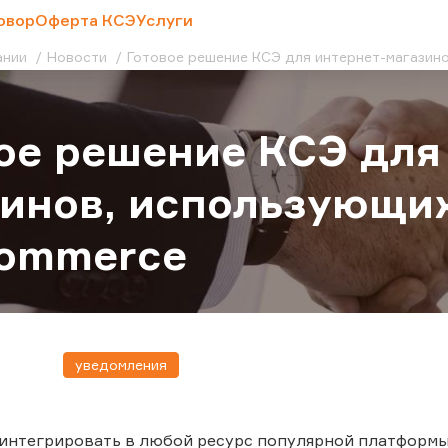
овор
Оферта КСЭ
Услуги
ании
Новости
Готовое решение КСЭ для интернет-магази
ое решение КСЭ для
инов, использующи
ommerce
уведомления
нтегрировать в любой ресурс популярной платформы 