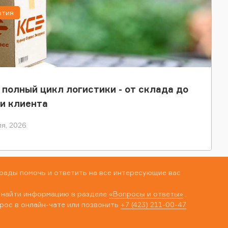
ытия
 полный цикл логистики - от склада до
и клиента
я, 2026
рады помочь и ответить на все интересующие вас
 найти информацию в разделе
«Вопросы и ответы»
,
рос в онлайн-чате или позвонить
+7 (423) 211-00-47