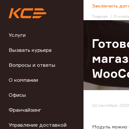
;
Заключить дог
Главная
О комп
Услуги
Готов
Вызвать курьера
магаз
Вопросы и ответы
WooC
О компании
Офисы
03 сентября, 2020
Франчайзинг
Управление доставкой
Модуль можно и