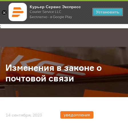
Курьер Сервис Экспресс
Установить
Courier Service LLC
Бесплатно - в Google Play
Главная
О компании
Новости
Изменения в законе о почтовой с
;
Изменения в законе о
почтовой связи
уведомления
14 сентября, 2023