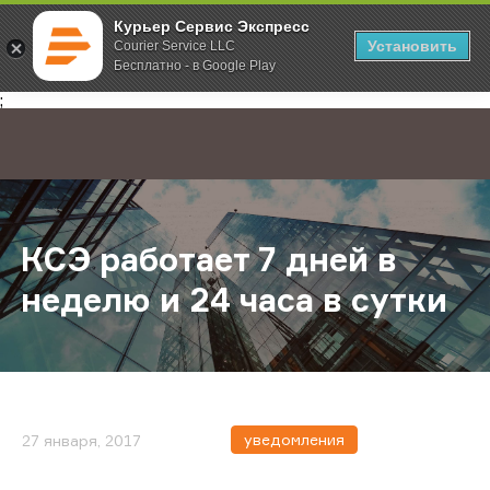
Курьер Сервис Экспресс
Установить
Courier Service LLC
Бесплатно - в Google Play
Главная
О компании
Новости
КСЭ работает 7 дней в неделю и 24
;
КСЭ работает 7 дней в
неделю и 24 часа в сутки
уведомления
27 января, 2017