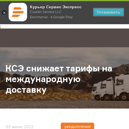
Курьер Сервис Экспресс
Установить
Courier Service LLC
Бесплатно - в Google Play
Главная
О компании
Новости
КСЭ снижает тарифы на междунар
;
КСЭ снижает тарифы на
международную
доставку
уведомления
03 июня, 2022