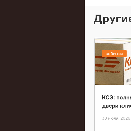
Други
события
КСЭ: полн
двери кли
30 июля, 2026