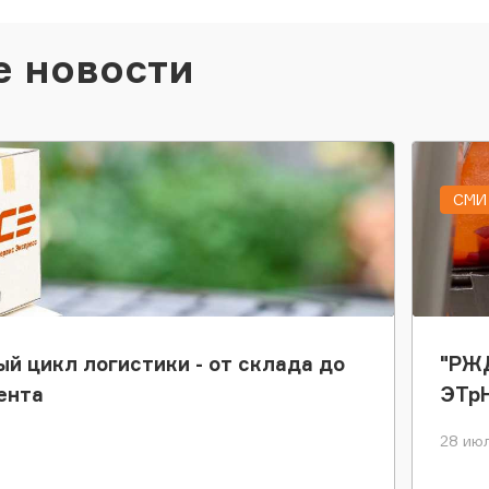
е новости
СМИ 
ый цикл логистики - от склада до
"РЖД
ента
ЭТр
28 июл