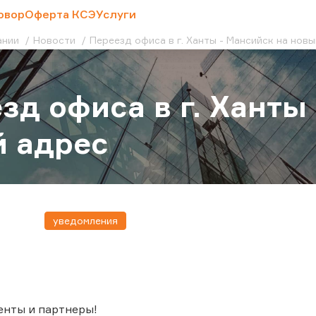
овор
Оферта КСЭ
Услуги
ании
Новости
Переезд офиса в г. Ханты - Мансийск на нов
зд офиса в г. Ханты
 адрес
уведомления
енты и партнеры!