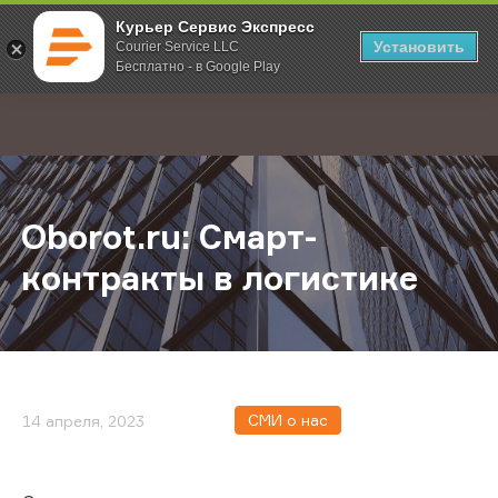
Курьер Сервис Экспресс
Установить
Courier Service LLC
Бесплатно - в Google Play
Главная
О компании
Новости
Oborot.ru: Смарт-контракты в лог
;
Oborot.ru: Смарт-
контракты в логистике
СМИ о нас
14 апреля, 2023