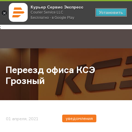
Курьер Сервис Экспресс
Установить
Courier Service LLC
Бесплатно - в Google Play
Главная
О компании
Новости
Переезд офиса КСЭ Грозный
;
Переезд офиса КСЭ
Грозный
уведомления
01 апреля, 2021