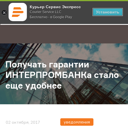
Курьер Сервис Экспресс
Установить
Courier Service LLC
Бесплатно - в Google Play
Главная
О компании
Новости
Получать гарантии ИНТЕРПРОМБА
;
Получать гарантии
ИНТЕРПРОМБАНКа стало
еще удобнее
уведомления
02 октября, 2017