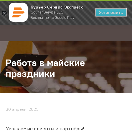
Курьер Сервис Экспресс
Установить
Courier Service LLC
Бесплатно - в Google Play
Главная
О компании
Новости
Работа в майские праздники
;
Работа в майские
праздники
30 апреля, 2025
Уважаемые клиенты и партнёры!