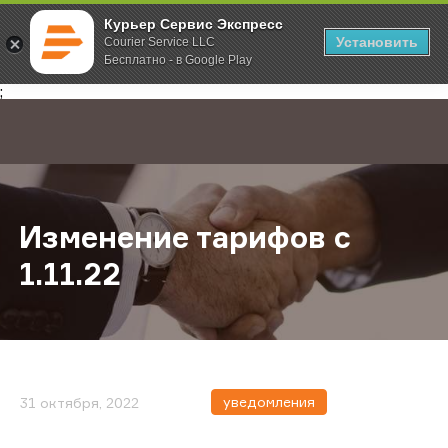
Курьер Сервис Экспресс
Установить
Courier Service LLC
Бесплатно - в Google Play
Главная
О компании
Новости
Изменение тарифов с 1.11.22
;
Изменение тарифов с
1.11.22
уведомления
31 октября, 2022