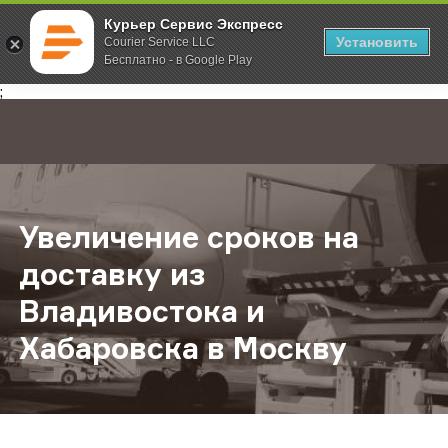
Курьер Сервис Экспресс
Установить
Courier Service LLC
Бесплатно - в Google Play
Главная
О компании
Новости
Увеличение сроков на доставку и
;
Увеличение сроков на
доставку из
Владивостока и
Хабаровска в Москву