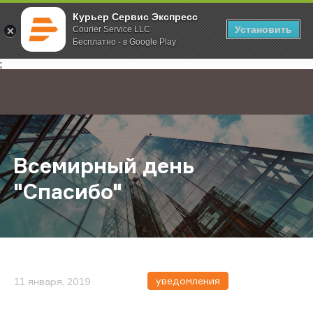
Курьер Сервис Экспресс
Установить
Courier Service LLC
Бесплатно - в Google Play
Главная
О компании
Новости
Всемирный день "Спасибо"
;
Всемирный день
"Спасибо"
уведомления
11 января, 2019