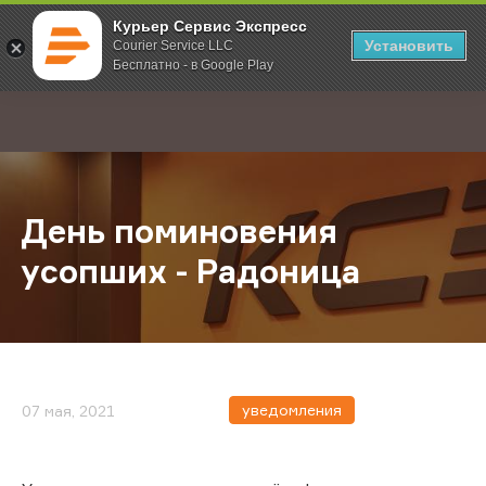
Курьер Сервис Экспресс
Установить
Courier Service LLC
Бесплатно - в Google Play
Главная
О компании
Новости
День поминовения усопших - Рад
;
День поминовения
усопших - Радоница
уведомления
07 мая, 2021