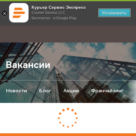
Курьер Сервис Экспресс
Установить
Courier Service LLC
Бесплатно - в Google Play
Главная
О компании
Вакансии
;
Вакансии
Новости
Блог
Акции
Франчайзинг