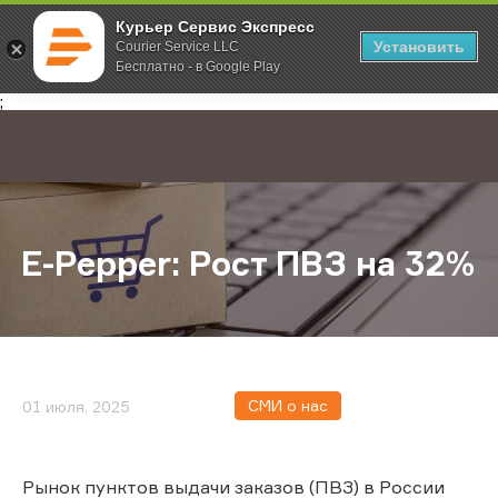
Курьер Сервис Экспресс
Установить
Courier Service LLC
Бесплатно - в Google Play
Главная
О компании
Новости
E-Pepper: Рост ПВЗ на 32%
;
E-Pepper: Рост ПВЗ на 32%
СМИ о нас
01 июля, 2025
Рынок пунктов выдачи заказов (ПВЗ) в России