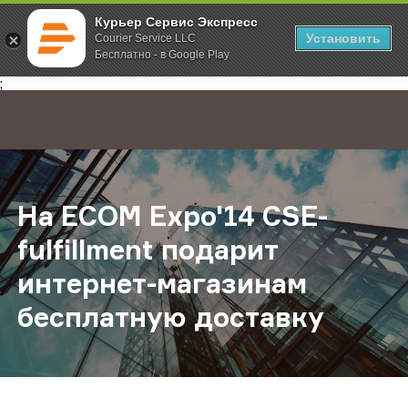
Курьер Сервис Экспресс
Установить
Courier Service LLC
Бесплатно - в Google Play
Главная
О компании
Новости
На ECOM Expo'14 CSE-fulfillment 
;
На ECOM Expo'14 CSE-
fulfillment подарит
интернет-магазинам
бесплатную доставку