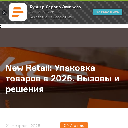
Курьер Сервис Экспресс
Установить
Courier Service LLC
Бесплатно - в Google Play
Главная
О компании
Новости
New Retail: Упаковка товаров в 2
;
New Retail: Упаковка
товаров в 2025. Вызовы и
решения
СМИ о нас
21 февраля, 2025