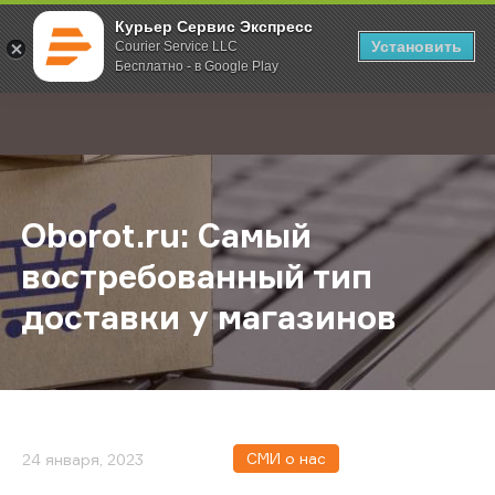
Курьер Сервис Экспресс
Установить
Courier Service LLC
Бесплатно - в Google Play
Главная
О компании
Новости
Oborot.ru: Самый востребованный
;
Oborot.ru: Самый
востребованный тип
доставки у магазинов
СМИ о нас
24 января, 2023