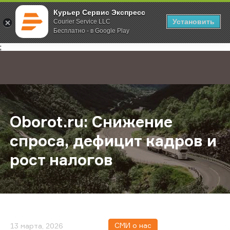
Курьер Сервис Экспресс
Установить
Courier Service LLC
Бесплатно - в Google Play
Главная
О компании
Новости
Oborot.ru: Снижение спроса, деф
;
Oborot.ru: Снижение
спроса, дефицит кадров и
рост налогов
СМИ о нас
13 марта, 2026